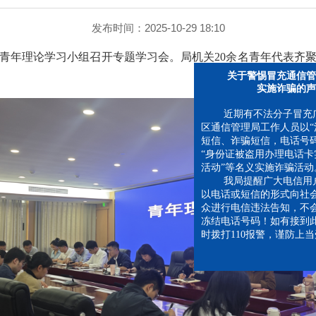
发布时间：2025-10-29 18:10
理局青年理论学习小组召开专题学习会。局机关20余名青年代表齐
关于警惕冒充通信管理
实施诈骗的声明
近期有不法分子冒充广西
区通信管理局工作人员以“涉
短信、诈骗短信，电话号码将
“身份证被盗用办理电话卡实
活动”等名义实施诈骗活动。
我局提醒广大电信用户：
以电话或短信的形式向社会机
众进行电信违法告知，不会直
冻结电话号码！如有接到此类
时拨打110报警，谨防上当受