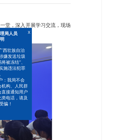
聚一堂，深入开展学习交流，现场
x
局人员
壮族自治
嫌发送垃圾
被冻结”、
施违法犯罪
我局不会
构、人民群
接通知用户
电话，请及
骗！