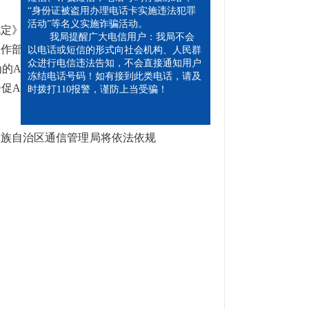
短信、诈骗短信，电话号码将被冻结”、
“身份证被盗用办理电话卡实施违法犯罪
规定》等法律法规，按照工业和信
活动”等名义实施诈骗活动。
我局提醒广大电信用户：我局不会
工作部署，广西壮族自治区通信管
以电话或短信的形式向社会机构、人民群
的APP主办主体发出《广西通信
众进行电信违法告知，不会直接通知用户
冻结电话号码！如有接到此类电话，请及
促APP运营者整改。截至目前，
时拨打110报警，谨防上当受骗！
西壮族自治区通信管理局将依法依规