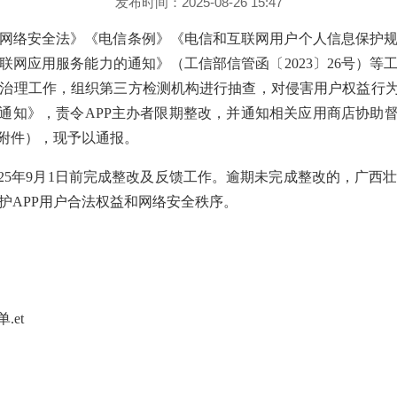
发布时间：2025-08-26 15:47
网络安全法》《电信条例》《电信和互联网用户个人信息保护
联网应用服务能力的通知》（工信部信管函〔2023〕26号）等
治理工作，组织第三方检测机构进行抽查，对侵害用户权益行为
的通知》，责令APP主办者限期整改，并通知相关应用商店协助督
见附件），现予以通报。
2025年9月1日前完成整改及反馈工作。逾期未完成整改的，广
护APP用户合法权益和网络安全秩序。
.et