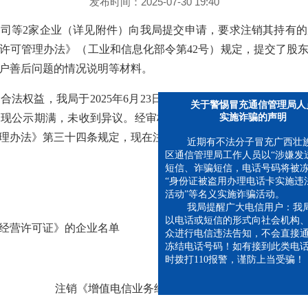
发布时间：2025-07-30 19:40
司等2家企业（详见附件）向我局提交申请，要求注销其持有
许可管理办法》（工业和信息化部令第42号）规定，提交了股
户善后问题的情况说明等材料。
合法权益，我局于2025年6月23日公示了拟注销《增值电信业
关于警惕冒充通信管理局人员
现公示期满，未收到异议。经审核，南宁宠驭科技有限公司等
实施诈骗的声明
理办法》第三十四条规定，现在注销其广西地区《增值电信业务
近期有不法分子冒充广西壮族
区通信管理局工作人员以“涉嫌发送
短信、诈骗短信，电话号码将被冻结
“身份证被盗用办理电话卡实施违法
活动”等名义实施诈骗活动。
我局提醒广大电信用户：我局
经营许可证》的企业名单
以电话或短信的形式向社会机构、
众进行电信违法告知，不会直接通
冻结电话号码！如有接到此类电话
时拨打110报警，谨防上当受骗！
注销《增值电信业务经营许可证》的企业名单