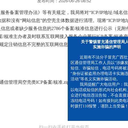
发布时间：2026-06-26 08:52
务备案管理办法》等有关规定，我局将对“ICP/IP地址/域名
据和没有“网站信息”的空壳主体数据进行清理。现将“ICP/IP地
信息或者缺少服务信息的2786个备案/核准信息进行公示（见附件）
CP备案/核准主办者及时联系互联网接入服务企业履行ICP备案/核
规定注销信息不完整的互联网信息服务备案/核准。
关于警惕冒充通信管理局人
实施诈骗的声明
近期有不法分子冒充广西壮族
区通信管理局工作人员以“涉嫌发
短信、诈骗短信，电话号码将被冻
“身份证被盗用办理电话卡实施违
信管理局空壳类ICP备案/核准.zip
活动”等名义实施诈骗活动。
我局提醒广大电信用户：我局
以电话或短信的形式向社会机构、
众进行电信违法告知，不会直接通
冻结电话号码！如有接到此类电话
时拨打110报警，谨防上当受骗！
扫一扫在手机打开当前页