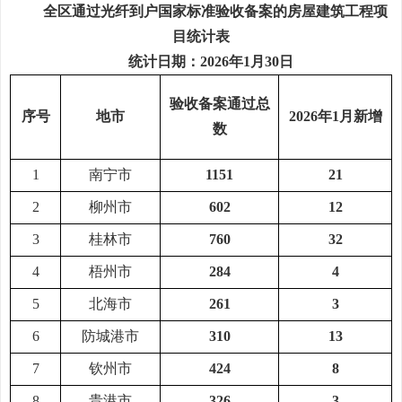
全区通过光纤到户国家标准验收
备案
的房屋建筑工程项
目统计表
统计日期：202
6
年
1
月
3
0
日
验收备案通过总
序号
地市
202
6
年1月新增
数
1
南宁市
1151
21
2
柳州市
602
12
3
桂林市
760
32
4
梧州市
284
4
5
北海市
261
3
6
防城港市
310
13
7
钦州市
424
8
8
贵港市
326
3