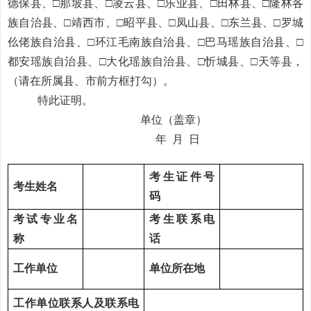
德保县、
□
那坡县、
□
凌云县、
□
乐业县、
□
田林县、
□
隆林各
族自治县、
□
靖西市、
□
昭平县、
□
凤山县、
□
东兰县、
□
罗城
仫佬族自治县、
□
环江毛南族自治县、
□
巴马瑶族自治县、
□
都安瑶族自治县、
□
大化瑶族自治县、
□
忻城县、
□
天等县，
（
请在所属县、
市前方框
打勾）。
特此证明。
单位（盖章）
年 月 日
考生
证件号
考生
姓名
码
考试
专业
名
考生联系电
称
话
工作单位
单位所在地
工作
单位联系人
及联系电