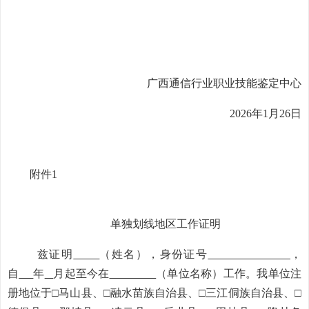
广西通信行业职业技能鉴定中心
2026年1月26日
附件1
单独划线地区工作证明
兹证明
（姓名），身份证号
，
自
年
月起至今在
（单位名称）工作。我单位
注
册地位于□
马山县、
□
融水苗族自治县、
□
三江侗族自治县、
□