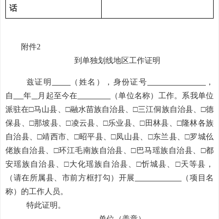
话
附件
2
到单独划线地区
工作证明
兹证明
（姓名），身份证号
，
自
年
月起至今在
（单位名称）工作。
系
我单位
派驻在□
马山县、
□
融水苗族自治县、
□
三江侗族自治县、
□
德
保县、
□
那坡县、
□
凌云县、
□
乐业县、
□
田林县、
□
隆林各族
自治县、
□
靖西市、
□
昭平县、
□
凤山县、
□
东兰县、
□
罗城
仫
佬族自治县、
□
环江毛南族自治县、
□
巴马瑶族自治县、
□
都
安瑶族自治县、
□
大化瑶族自治县、
□
忻城县、
□
天等县，
（
请在所属县、
市前方框
打勾）
开展
（项目名
称）的工作人员
。
特此证明。
单位（盖章）