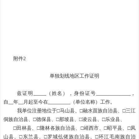
附件
2
单独划线地区工作证明
兹证明
（
姓名
），
身份证号
，
自
年
月
起至今在
（
单位名称
）
工作。
我单位注册地位于
□
马山县、
□
融水苗族自治县、
□
三江
侗族自治县、
□
德保县、
□
那坡县、
□
凌云县、
□
乐业县、
□
田林县、
□
隆林各族自治县、
□
靖西市、
□
昭平县、
□
凤
山县、
□
东兰县、
□
罗
城
仫佬族自治县、
□
环江毛南族自治