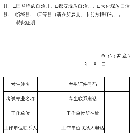
县、
□
巴马瑶族自治县、
□
都安瑶族自治县、
□
大化瑶族自治
县、
□
忻城县、
□
天等县
（
请在所属县、市前方框打勾
）
。
特此证明。
单
位 ( 盖 章 )
年
月
日
考生姓名
考生证件号码
考试专业名称
考生联系电话
工作单位
工作单位所在地
工作单位联系人
工作单位联系人电话