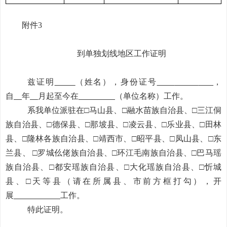
附件3
到单独划线地区工作证明
兹证明
（
姓名
），
身份证号
，
自
年
月
起至今在
（
单位名称
）
工作。
系我
单位
派驻在
□马山县、□融水苗族自治县、□三江侗
族自治县、□德保县、□那坡县、□凌云县、□乐业县、□田林
县、□隆林各族自治县、□靖西市、□昭平县、□凤山县、□东
兰县、
□
罗
城
仫佬族自治县、□环江毛南族自治县、□巴马瑶
族自治县、□都安瑶族自治县、□大化瑶族自治县、□忻城
县、□天等县
（
请在所属县、市前方框打勾
），开
展
工作。
特此证明
。