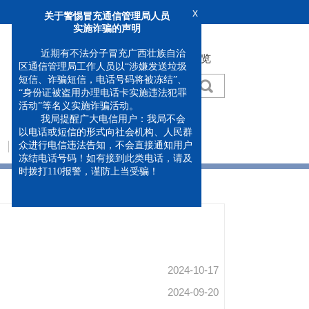
x
关于警惕冒充通信管理局人员
实施诈骗的声明
近期有不法分子冒充广西壮族自治
移动版
繁体
无障碍浏览
区通信管理局工作人员以“涉嫌发送垃圾
短信、诈骗短信，电话号码将被冻结”、
“身份证被盗用办理电话卡实施违法犯罪
活动”等名义实施诈骗活动。
我局提醒广大电信用户：我局不会
以电话或短信的形式向社会机构、人民群
公众参与
专题专栏
众进行电信违法告知，不会直接通知用户
冻结电话号码！如有接到此类电话，请及
时拨打110报警，谨防上当受骗！
2024-10-17
2024-09-20